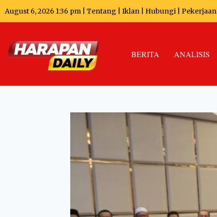
August 6, 2026 1:36 pm |
Tentang
|
Iklan
|
Hubungi
|
Pekerjaan
BERITA
ANALISIS