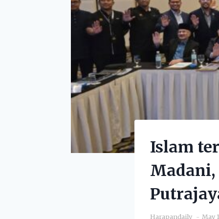
Islam t
Madani,
Putrajay
Harapandaily
May 1