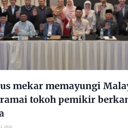
erus mekar memayungi Mala
 ramai tokoh pemikir berka
a
1, 2026