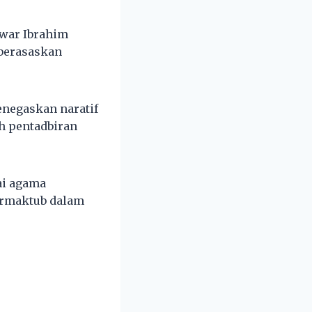
nwar Ibrahim
berasaskan
enegaskan naratif
ah pentadbiran
ai agama
ermaktub dalam