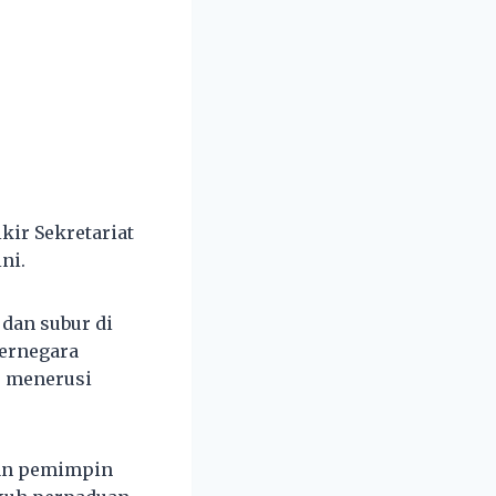
ir Sekretariat
ni.
 dan subur di
bernegara
s menerusi
an pemimpin