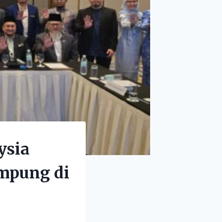
ysia
mpung di