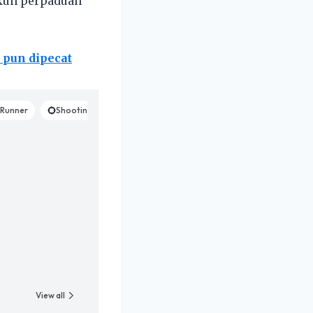
kuh perpaduan
 pun dipecat