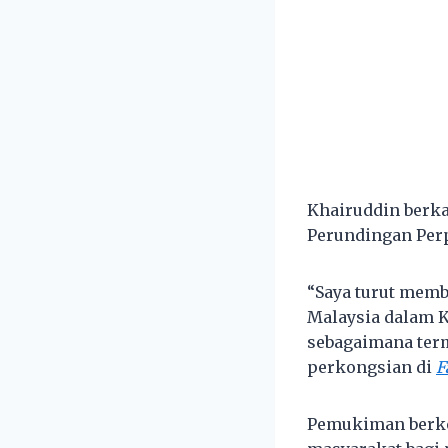
Khairuddin berka
Perundingan Perp
“Saya turut memb
Malaysia dalam K
sebagaimana ter
perkongsian di
F
Pemukiman berke