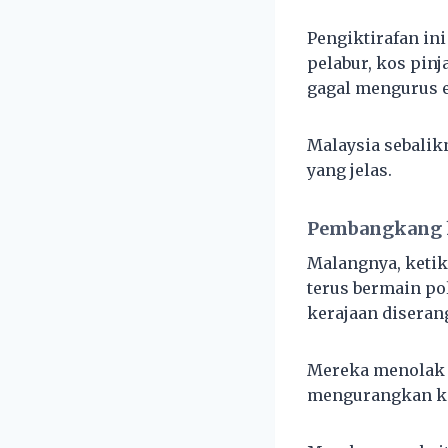
Pengiktirafan in
pelabur, kos pin
gagal mengurus 
Malaysia sebalik
yang jelas.
Pembangkang 
Malangnya, keti
terus bermain po
kerajaan diseran
Mereka menolak r
mengurangkan ke