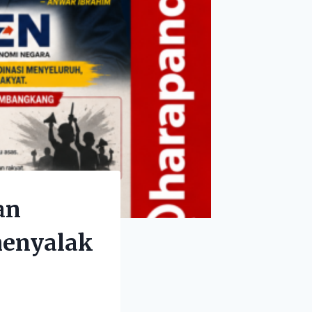
an
menyalak