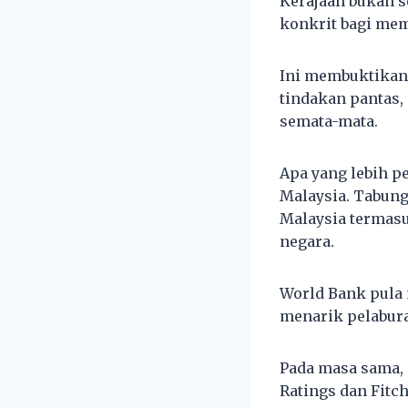
Kerajaan bukan s
konkrit bagi mem
Ini membuktikan
tindakan pantas,
semata-mata.
Apa yang lebih p
Malaysia. Tabung
Malaysia termas
negara.
World Bank pula
menarik pelabur
Pada masa sama, 
Ratings dan Fitc