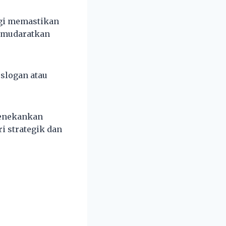
agi memastikan
memudaratkan
slogan atau
menekankan
i strategik dan