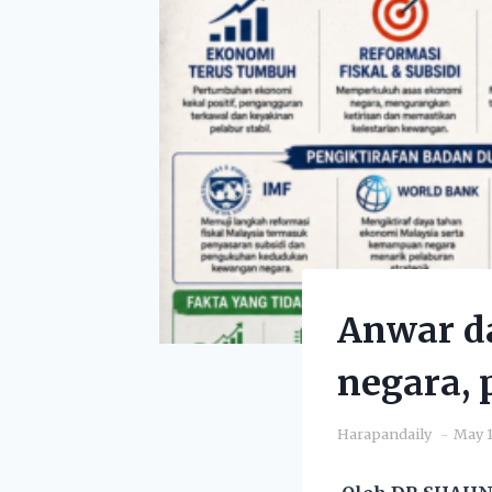
Anwar d
negara,
Harapandaily
May 1