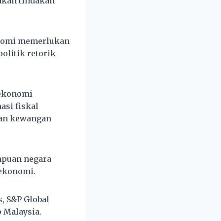
akan tindakan
onomi memerlukan
olitik retorik
 ekonomi
si fiskal
kan kewangan
mpuan negara
 ekonomi.
, S&P Global
 Malaysia.