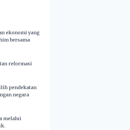
nan ekonomi yang
rahim bersama
tan reformasi
ilih pendekatan
angan negara
a melalui
ik.