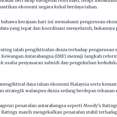
ekadar bercakap mengenai reformasi, tetapi melaksan
astikan ekonomi negara kekal berdaya tahan.
 bahawa kerajaan hari ini memahami pengurusan ek
 data yang tepat dan koordinasi menyeluruh, bukannya p
enting ialah pengiktirafan dunia terhadap pengurusan
 Kewangan Antarabangsa (IMF) memuji langkah reforma
uk usaha penyasaran subsidi dan pengukuhan kedudu
 mengiktiraf daya tahan ekonomi Malaysia serta kema
an strategik walaupun dunia sedang berdepan tekanan
agensi penarafan antarabangsa seperti Moody’s Ratings
h Ratings masih mengekalkan penarafan stabil terhadap