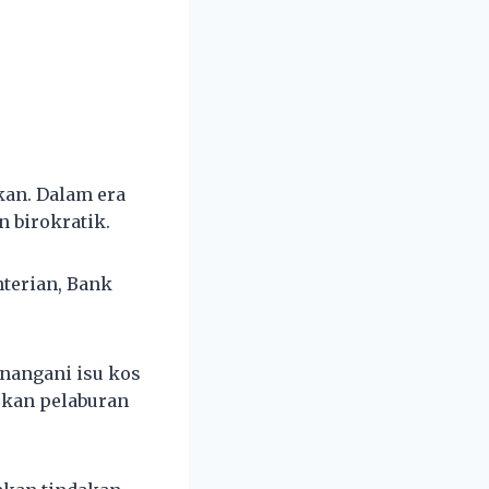
an. Dalam era
n birokratik.
terian, Bank
nangani isu kos
ukan pelaburan