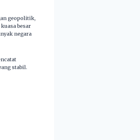
an geopolitik,
 kuasa besar
anyak negara
ncatat
ng stabil.