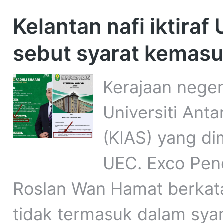
Kelantan nafi iktira
sebut syarat kemas
Kerajaan neger
Universiti Anta
(KIAS) yang dim
UEC. Exco Pen
Roslan Wan Hamat berkata
tidak termasuk dalam sya