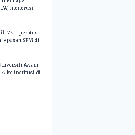
ya mendapat
PTA) menerusi
i 72.11 peratus
a lepasan SPM di
 Universiti Awam
55 ke institusi di