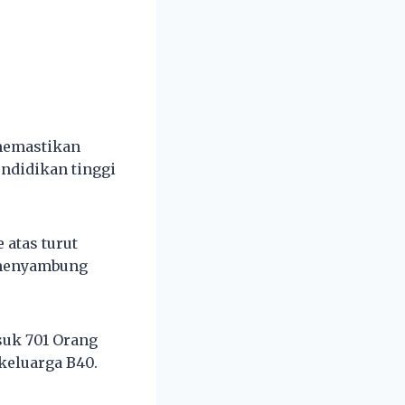
 memastikan
endidikan tinggi
atas turut
 menyambung
asuk 701 Orang
 keluarga B40.