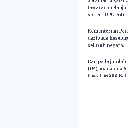
Seramai 169,803 c
tawaran melanjut
sistem UPUOnline
Kementerian Pen
daripada keselur
seluruh negara.
Daripada jumlah 
(UA), manakala 60
bawah MARA Baha