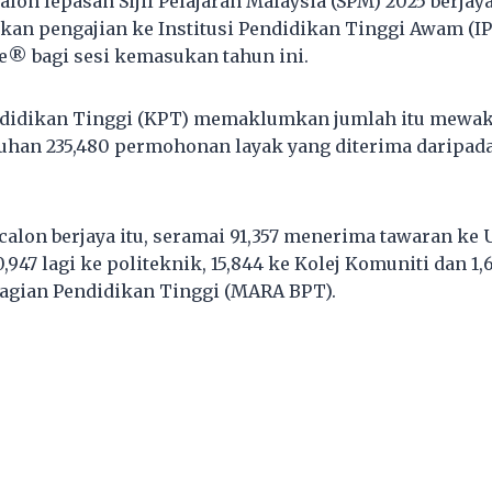
alon lepasan Sijil Pelajaran Malaysia (SPM) 2025 berja
kan pengajian ke Institusi Pendidikan Tinggi Awam (I
® bagi sesi kemasukan tahun ini.
didikan Tinggi (KPT) memaklumkan jumlah itu mewakil
uhan 235,480 permohonan layak yang diterima daripad
calon berjaya itu, seramai 91,357 menerima tawaran ke
,947 lagi ke politeknik, 15,844 ke Kolej Komuniti dan 1,6
gian Pendidikan Tinggi (MARA BPT).