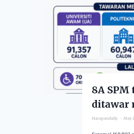
8A SPM t
ditawar
Harapandaily
May 2