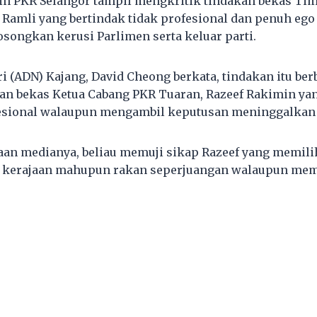
n PKR Selangor tampil mengkritik tindakan bekas Tim
i Ramli yang bertindak tidak profesional dan penuh ego
ongkan kerusi Parlimen serta keluar parti.
i (ADN) Kajang, David Cheong berkata, tindakan itu ber
n bekas Ketua Cabang PKR Tuaran, Razeef Rakimin yan
esional walaupun mengambil keputusan meninggalkan 
an medianya, beliau memuji sikap Razeef yang memili
, kerajaan mahupun rakan seperjuangan walaupun me