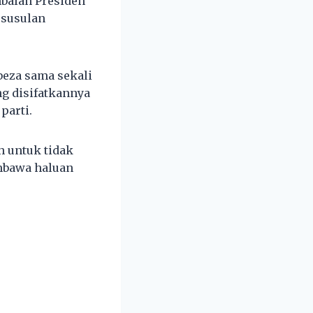
balan Presiden
 susulan
beza sama sekali
g disifatkannya
parti.
h untuk tidak
mbawa haluan