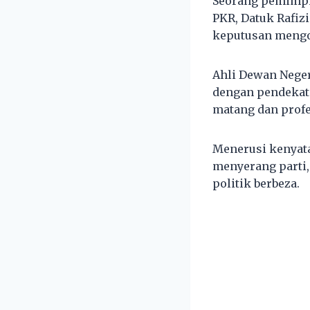
Seorang pemimpi
PKR, Datuk Rafiz
keputusan mengos
Ahli Dewan Neger
dengan pendekata
matang dan prof
Menerusi kenyata
menyerang parti
politik berbeza.