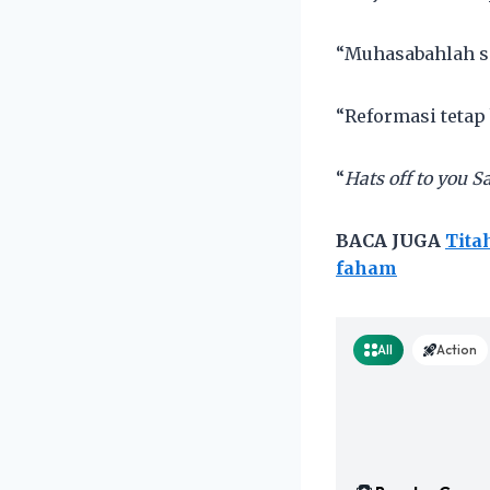
“Muhasabahlah s
“Reformasi tetap 
“
Hats off to you S
BACA JUGA
Tita
faham