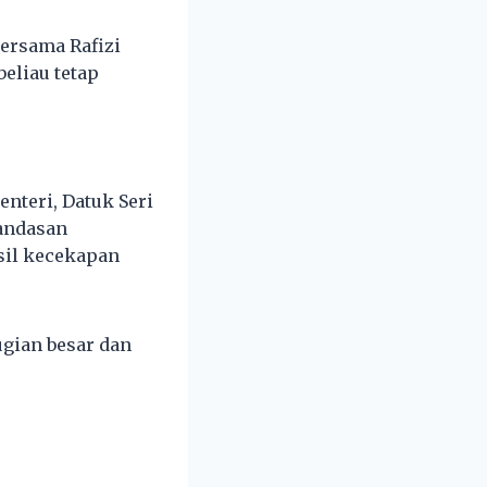
ersama Rafizi
beliau tetap
teri, Datuk Seri
landasan
sil kecekapan
gian besar dan