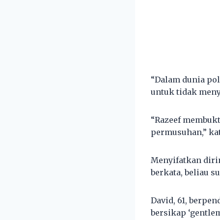
“Dalam dunia pol
untuk tidak meny
“Razeef membukti
permusuhan,” ka
Menyifatkan diri
berkata, beliau s
David, 61, berpe
bersikap ‘gentlem