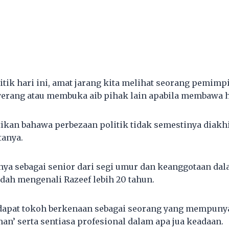
itik hari ini, amat jarang kita melihat seorang pemim
erang atau membuka aib pihak lain apabila membawa h
kan bahawa perbezaan politik tidak semestinya diakh
tanya.
nya sebagai senior dari segi umur dan keanggotaan dala
udah mengenali Razeef lebih 20 tahun.
ndapat tokoh berkenaan sebagai seorang yang mempunya
an’ serta sentiasa profesional dalam apa jua keadaan.