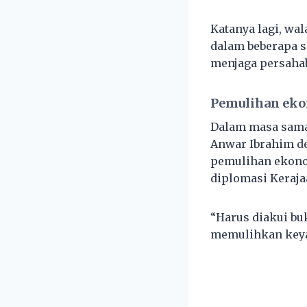
Katanya lagi, wa
dalam beberapa si
menjaga persahab
Pemulihan ek
Dalam masa sama
Anwar Ibrahim de
pemulihan ekono
diplomasi Keraj
“Harus diakui b
memulihkan keya