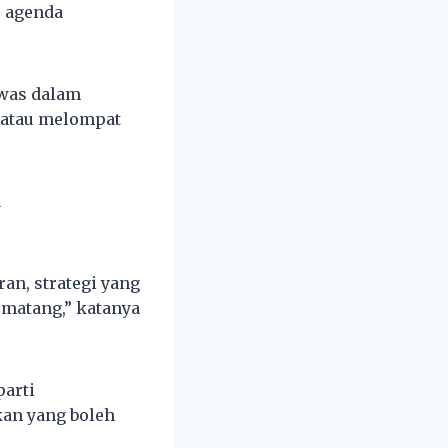
 agenda
ewas dalam
 atau melompat
a
an, strategi yang
 matang,” katanya
parti
an yang boleh