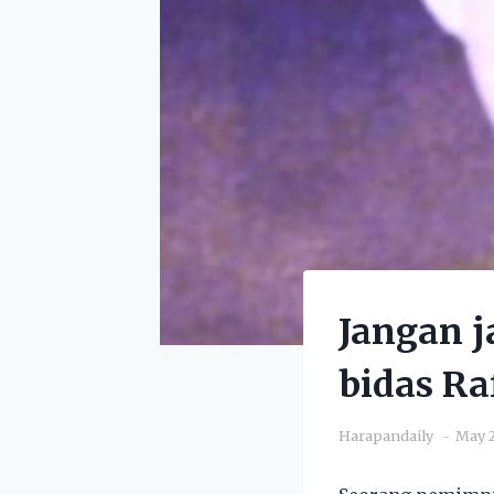
Jangan j
bidas Ra
Harapandaily
May 2