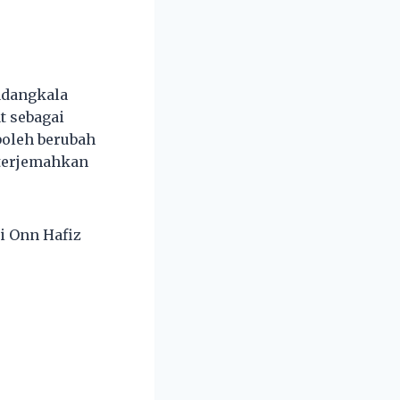
adangkala
t sebagai
boleh berubah
iterjemahkan
i Onn Hafiz