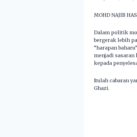
MOHD NAJIB HA
Dalam politik mo
bergerak lebih p
“harapan baharu”
menjadi sasaran 
kepada penyelesa
Itulah cabaran ya
Ghazi.