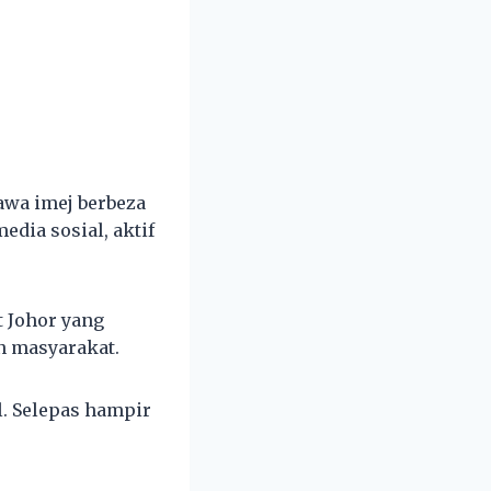
awa imej berbeza
dia sosial, aktif
t Johor yang
n masyarakat.
. Selepas hampir