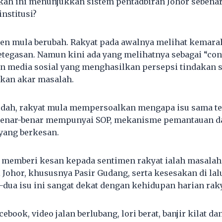
ah ini menunjukkan sistem pentadbiran Johor sebenar
institusi?
men mula berubah. Rakyat pada awalnya melihat kemara
etegasan. Namun kini ada yang melihatnya sebagai “cont
n media sosial yang menghasilkan persepsi tindakan s
kan akar masalah.
dah, rakyat mula mempersoalkan mengapa isu sama ter
 benar-benar mempunyai SOP, mekanisme pemantauan d
yang berkesan.
g memberi kesan kepada sentimen rakyat ialah masalah 
 Johor, khususnya Pasir Gudang, serta kesesakan di lal
-dua isu ini sangat dekat dengan kehidupan harian raky
ebook, video jalan berlubang, lori berat, banjir kilat d