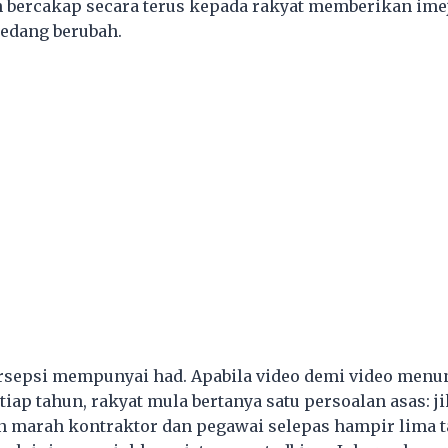
 bercakap secara terus kepada rakyat memberikan ime
sedang berubah.
ersepsi mempunyai had. Apabila video demi video men
iap tahun, rakyat mula bertanya satu persoalan asas: j
n marah kontraktor dan pegawai selepas hampir lima 