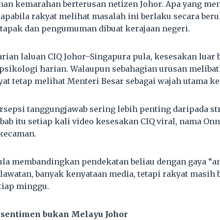
ahan kemarahan berterusan netizen Johor. Apa yang me
h apabila rakyat melihat masalah ini berlaku secara be
 tapak dan pengumuman dibuat kerajaan negeri.
rian laluan CIQ Johor–Singapura pula, kesesakan luar 
psikologi harian. Walaupun sebahagian urusan meliba
at tetap melihat Menteri Besar sebagai wajah utama ker
ersepsi tanggungjawab sering lebih penting daripada st
bab itu setiap kali video kesesakan CIQ viral, nama Onn
 kecaman.
ula membandingkan pendekatan beliau dengan gaya “
 lawatan, banyak kenyataan media, tetapi rakyat masih
tiap minggu.
sentimen bukan Melayu Johor