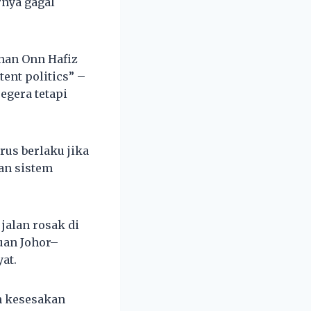
nya gagal
han Onn Hafiz
ent politics” –
egera tetapi
us berlaku jika
an sistem
jalan rosak di
uan Johor–
at.
an kesesakan