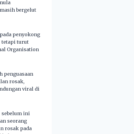
 mula
 masih bergelut
ripada penyokong
tetapi turut
al Organisation
ah penguasaan
lan rosak,
dungan viral di
 sebelum ini
ran seorang
an rosak pada