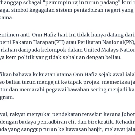
dianggap sebagai “pemimpin rajin turun padang” kini
agai simbol kegagalan sistem pentadbiran negeri yang
sama.
entimen anti-Onn Hafiz hari ini tidak hanya datang da
rti Pakatan Harapan(PH) atau Perikatan Nasional(PN), 
rlahan daripada kelompok dalam United Malays Nation
ya kem politik yang tidak sehaluan dengan beliau.
fikan bahawa kekuatan utama Onn Hafiz sejak awal ial
eo beliau turun mengejut ke tapak projek, memeriksa ja
tor dan memarahi pegawai bawahan sering menjadi kan
agram.
wal, rakyat menyukai pendekatan tersebut kerana Johor
 dengan budaya pentadbiran elit dan birokratik. Kehadi
da yang sanggup turun ke kawasan banjir, melawat jal