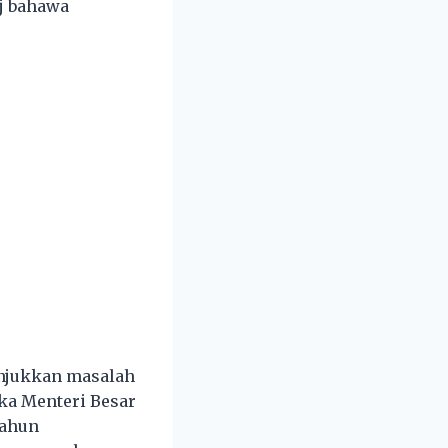
j bahawa
unjukkan masalah
ika Menteri Besar
tahun