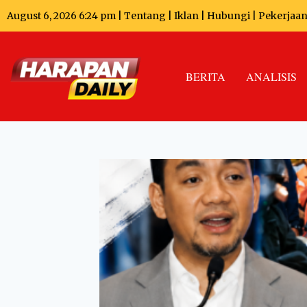
August 6, 2026 6:24 pm |
Tentang
|
Iklan
|
Hubungi
|
Pekerjaa
BERITA
ANALISIS