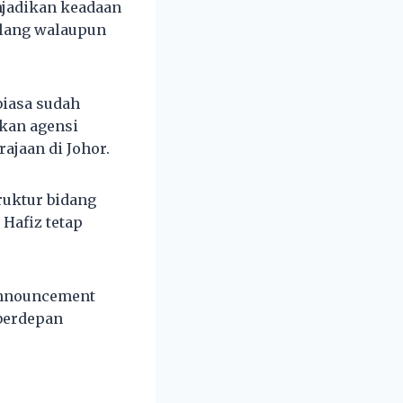
njadikan keadaan
rulang walaupun
biasa sudah
tkan agensi
ajaan di Johor.
ruktur bidang
 Hafiz tetap
announcement
 berdepan