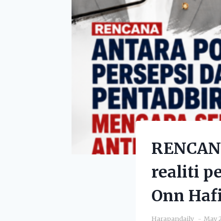
RENCANA 
realiti 
Onn Hafi
Harapandaily
May 2