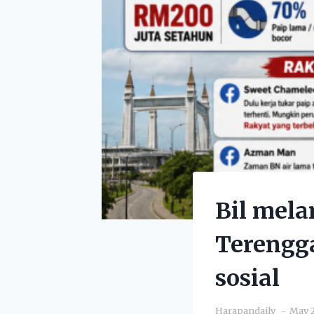
Bil mela
Terengga
sosial
Harapandaily
May 2