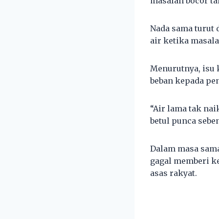
masalah bocor tak
Nada sama turut
air ketika masal
Menurutnya, isu 
beban kepada pe
“Air lama tak nai
betul punca seben
Dalam masa sama
gagal memberi ke
asas rakyat.