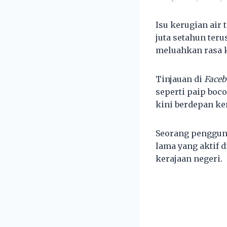
Isu kerugian air
juta setahun ter
meluahkan rasa k
Tinjauan di
Face
seperti paip boc
kini berdepan ken
Seorang penggu
lama yang aktif 
kerajaan negeri.