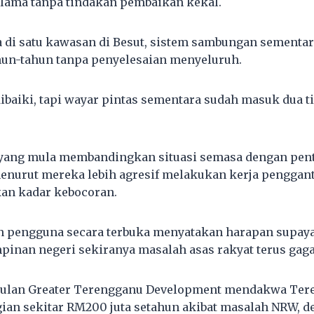
u lama tanpa tindakan pembaikan kekal.
 di satu kawasan di Besut, sistem sambungan sementa
hun-tahun tanpa penyelesaian menyeluruh.
ibaiki, tapi wayar pintas sementara sudah masuk dua ti
n yang mula membandingkan situasi semasa dengan pen
enurut mereka lebih agresif melakukan kerja penggan
an kadar kebocoran.
n pengguna secara terbuka menyatakan harapan supaya
inan negeri sekiranya masalah asas rakyat terus gaga
ulan Greater Terengganu Development mendakwa Ter
an sekitar RM200 juta setahun akibat masalah NRW, d