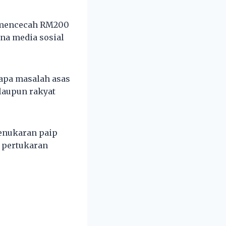
n mencecah RM200
na media sosial
apa masalah asas
alaupun rakyat
enukaran paip
s pertukaran