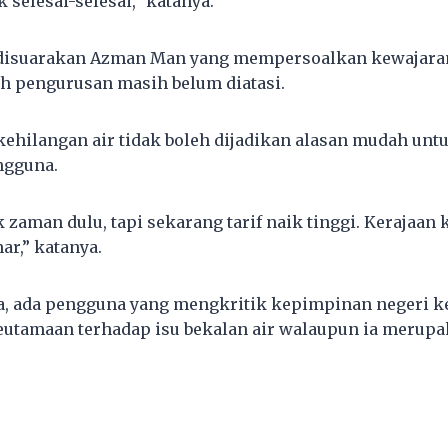
 selesai-selesai,” katanya.
 disuarakan Azman Man yang mempersoalkan kewajaran
ah pengurusan masih belum diatasi.
kehilangan air tidak boleh dijadikan alasan mudah u
ngguna.
k zaman dulu, tapi sekarang tarif naik tinggi. Kerajaan k
ar,” katanya.
, ada pengguna yang mengkritik kepimpinan negeri k
utamaan terhadap isu bekalan air walaupun ia merup