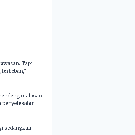
kawasan. Tapi
 terbeban,”
 mendengar alasan
a penyelesaian
ggi sedangkan