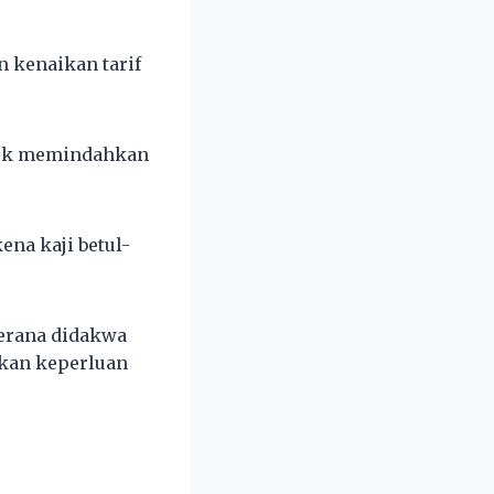
 kenaikan tarif
ntuk memindahkan
ena kaji betul-
erana didakwa
akan keperluan