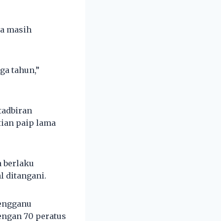
ra masih
ga tahun,”
tadbiran
tian paip lama
 berlaku
l ditangani.
engganu
engan 70 peratus