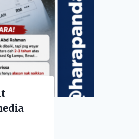
at
media