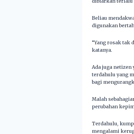
dibiarkan terlal
Beliau mendakwa
digunakan berta
“Yang rosak tak d
katanya.
Ada juga netize
terdahulu yang m
bagi mengurangk
Malah sebahagia
perubahan kepimp
Terdahulu, kump
mengalami kerugi