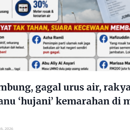
mbung, gagal urus air, raky
nu ‘hujani’ kemarahan di 
6, 2026