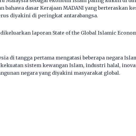
ru Malaysia sebagai ekonomi Islam paling kukuh di dun
n bahawa dasar Kerajaan MADANI yang berteraskan kes
terus diyakini di peringkat antarabangsa.
 dikeluarkan laporan State of the Global Islamic Econo
ia di tangga pertama mengatasi beberapa negara Isla
ekuatan sistem kewangan Islam, industri halal, inovas
gunan negara yang diyakini masyarakat global.