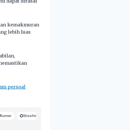
i dapat dirasai
tikan kemakmuran
ng lebih luas
bilan,
 memastikan
am persoal