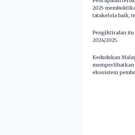
Pencapaian terba
2025 membuktika
tatakelola baik, 
Pengiktirafan itu
2024/2025.
Kedudukan Malays
memperlihatkan k
ekosistem pemban