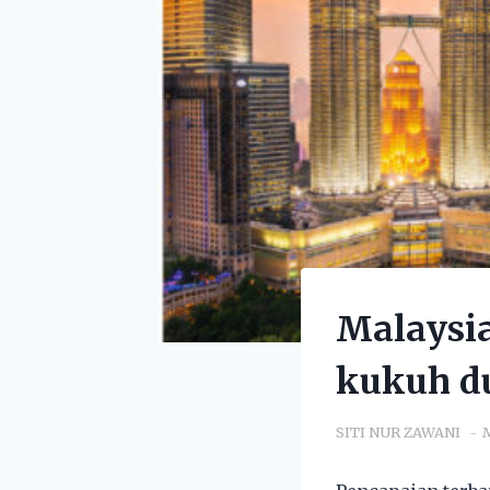
Malaysia
kukuh du
SITI NUR ZAWANI
M