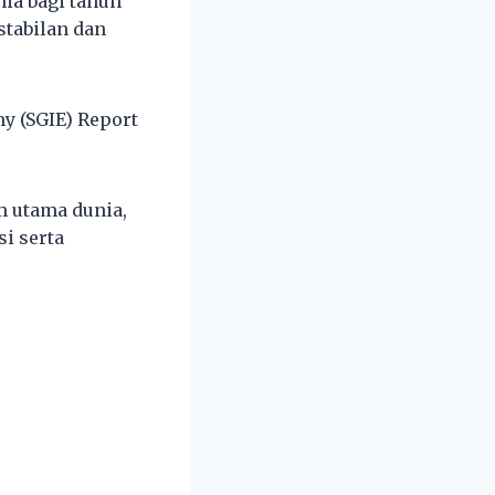
ia bagi tahun
tabilan dan
my (SGIE) Report
m utama dunia,
i serta