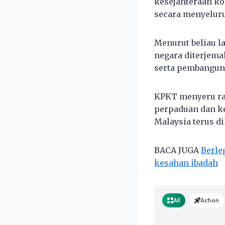
kesejahteraan k
secara menyelur
Menurut beliau 
negara diterjema
serta pembangun
KPKT menyeru ra
perpaduan dan k
Malaysia terus d
BACA JUGA
Berle
kesahan ibadah