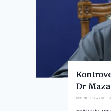
Kontrove
Dr Maza
SITI NUR ZAWANI
M