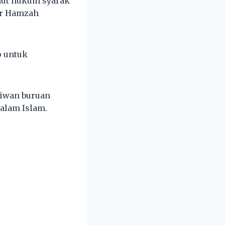
udut hukum syarak
ar Hamzah
p untuk
aiwan buruan
alam Islam.