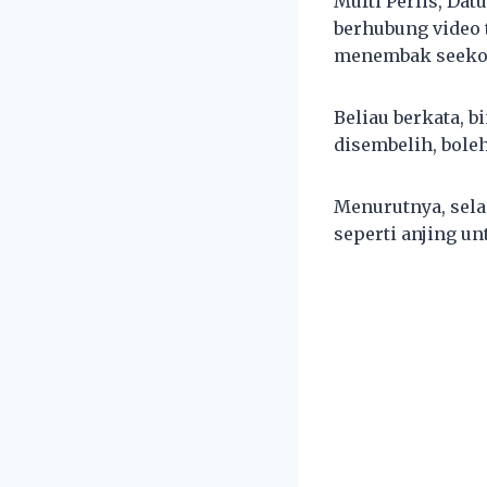
Mufti Perlis, Da
berhubung video 
menembak seekor
Beliau berkata, 
disembelih, bole
Menurutnya, sel
seperti anjing u