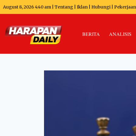
August 8, 2026 4:40 am |
Tentang
|
Iklan
|
Hubungi
|
Pekerjaan
BERITA
ANALISIS