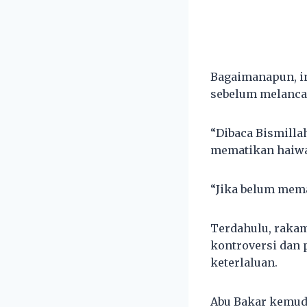
Bagaimanapun, in
sebelum melanca
“Dibaca Bismilla
mematikan haiwa
“Jika belum mema
Terdahulu, raka
kontroversi dan 
keterlaluan.
Abu Bakar kemud