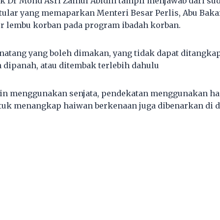
tuk Dr Mohd Asri Zainul Abidin tampil menjawab dari s
tular yang memaparkan Menteri Besar Perlis, Abu Bak
 lembu korban pada program ibadah korban.
binatang yang boleh dimakan, yang tidak dapat ditangka
h dipanah, atau ditembak terlebih dahulu
ain menggunakan senjata, pendekatan menggunakan h
ntuk menangkap haiwan berkenaan juga dibenarkan di d