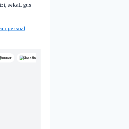
i, sekali gus
am persoal