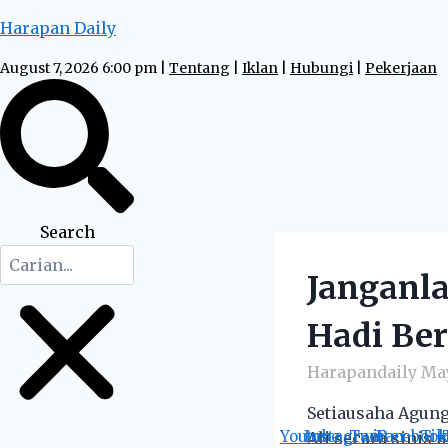
Skip
Harapan Daily
to
content
August 7, 2026 6:00 pm |
Tentang
|
Iklan
|
Hubungi
|
Pekerjaan
Search
Janganl
Hadi Ber
Harapandaily
May
Setiausaha Agung
Youtube
Instagram
Twitter
Facebook
Tik
Ali secara sinis