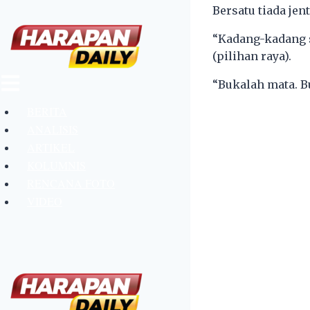
Bersatu tiada jent
“Kadang-kadang s
(pilihan raya).
Menu
“Bukalah mata. B
BERITA
ANALISIS
ARTIKEL
KOLUMNIS
RENCANA FOTO
VIDEO