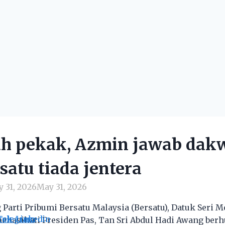
ah pekak, Azmin jawab dak
satu tiada jentera
 31, 2026
May 31, 2026
 Parti Pribumi Bersatu Malaysia (Bersatu), Datuk Seri
tok
Telegram
Linkedin
 menasihati Presiden Pas, Tan Sri Abdul Hadi Awang be