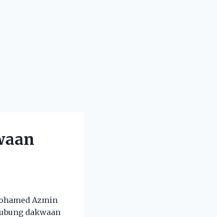
waan
 Mohamed Azmin
rhubung dakwaan