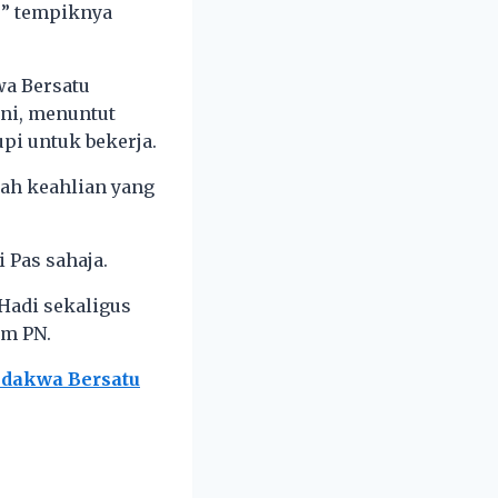
k?” tempiknya
wa Bersatu
ini, menuntut
pi untuk bekerja.
lah keahlian yang
i Pas sahaja.
 Hadi sekaligus
am PN.
g dakwa Bersatu