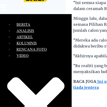
“Ini semua siapa 
dalam ceramah Be
Minggu lalu, dal
BERITA
semasa Pilihan R
ANALISIS
jumlah calon yan
ARTIKEL
“Mereka ada calo
KOLUMNIS
didakwa beribu-r
RENCANA FOTO
VIDEO
“Akhirnya apabila
“Itu realiti yang
menyaksikan hubu
BACA JUGA
Ini s
tiada jentera