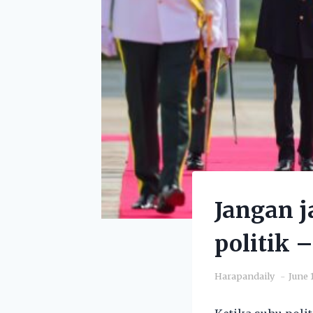
Jangan j
politik 
Harapandaily
June 