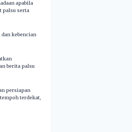
adaan apabila
 palsu serta
h dan kebencian
atkan
n berita palsu
kan persiapan
 tempoh terdekat,