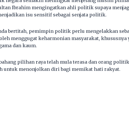
tik negara semakin meningkat menjelang musim pilihan
ultan Ibrahim mengingatkan ahli politik supaya menjag
menjadikan isu sensitif sebagai senjata politik.
nda bertitah, pemimpin politik perlu mengelakkan seb
boleh menggugat keharmonian masyarakat, khususnya 
 agama dan kaum.
 bahang pilihan raya telah mula terasa dan orang politi
 untuk menonjolkan diri bagi memikat hati rakyat.