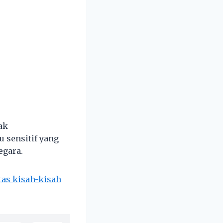
ak
 sensitif yang
egara.
tas kisah-kisah