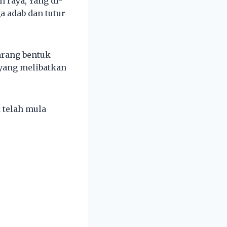
 raya, Yang di-
a adab dan tutur
arang bentuk
yang melibatkan
k telah mula