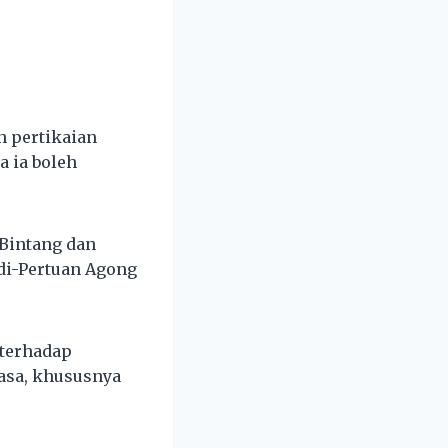
n pertikaian
a ia boleh
 Bintang dan
di-Pertuan Agong
 terhadap
asa, khususnya