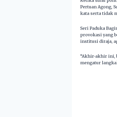
Ketika suhu poli
Pertuan Agong, S
kata serta tidak 
Seri Paduka Bagi
provokasi yang 
institusi diraja,
“Akhir-akhir ini,
mengatur langkah