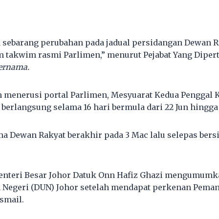
ada sebarang perubahan pada jadual persidangan Dewan R
 takwim rasmi Parlimen,” menurut Pejabat Yang Diper
ernama.
 menerusi portal Parlimen, Mesyuarat Kedua Penggal 
 berlangsung selama 16 hari bermula dari 22 Jun hingga 1
a Dewan Rakyat berakhir pada 3 Mac lalu selepas bers
 Menteri Besar Johor Datuk Onn Hafiz Ghazi mengumum
Negeri (DUN) Johor setelah mendapat perkenan Peman
smail.