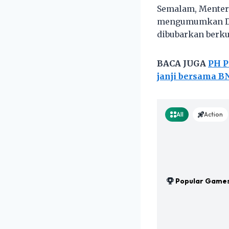
Semalam, Menteri
mengumumkan DUN
dibubarkan berkua
BACA JUGA
PH P
janji bersama B