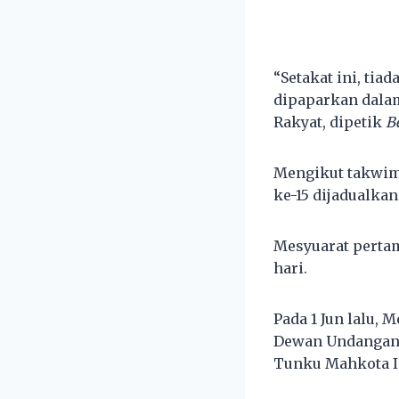
“Setakat ini, ti
dipaparkan dalam
Rakyat, dipetik
B
Mengikut takwim
ke-15 dijadualkan
Mesyuarat pertam
hari.
Pada 1 Jun lalu,
Dewan Undangan 
Tunku Mahkota I