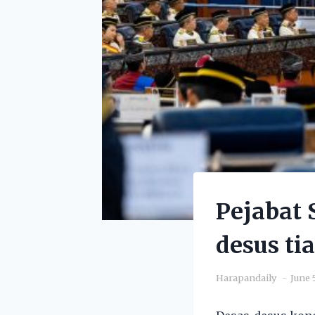
Pejabat
desus ti
Harapandaily
June 