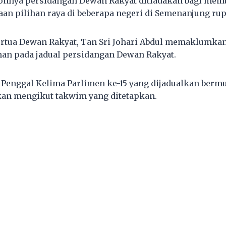
onnya persidangan Dewan Rakyat ditiadakan bagi memb
an pilihan raya di beberapa negeri di Semenanjung rup
ertua Dewan Rakyat, Tan Sri Johari Abdul memaklumkan
an pada jadual persidangan Dewan Rakyat.
Penggal Kelima Parlimen ke-15 yang dijadualkan bermu
skan mengikut takwim yang ditetapkan.