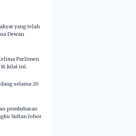
akyat yang telah
tua Dewan
Kelima Parlimen
6 Julai ini.
idang selama 20
kan pembubaran
gku Sultan Johor