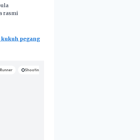
pula
a rasmi
ri kukuh pegang