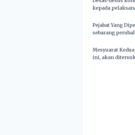
Desas-desus kon
kepada pelaksana
Pejabat Yang Dip
sebarang perubah
Mesyuarat Kedua 
ini, akan diteru