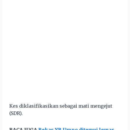
Kes diklasifikasikan sebagai mati mengejut
(SDR).
BACA JUGA
Bekas YB Umno ditemui lemas