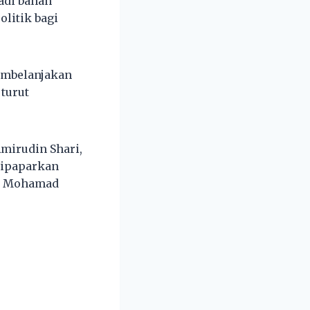
adi bahan
litik bagi
embelanjakan
turut
Amirudin Shari,
dipaparkan
ni Mohamad