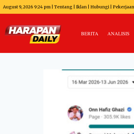
August 9, 2026 9:24 pm |
Tentang
|
Iklan
|
Hubungi
|
Pekerjaa
BERITA
ANALISIS