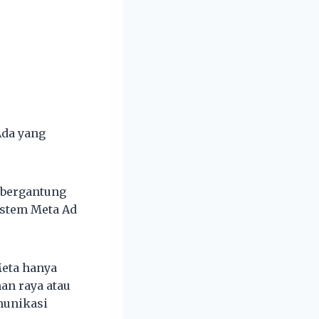
Ada yang
 bergantung
istem Meta Ad
eta hanya
an raya atau
munikasi