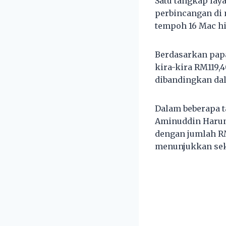
Satu tangkap lay
perbincangan di 
tempoh 16 Mac hi
Berdasarkan pap
kira-kira RM119,
dibandingkan da
Dalam beberapa t
Aminuddin Harun
dengan jumlah RM
menunjukkan sek