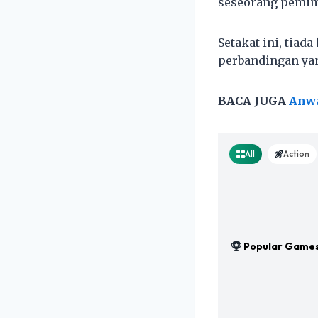
seseorang pemim
Setakat ini, tia
perbandingan yang
BACA JUGA
Anwa