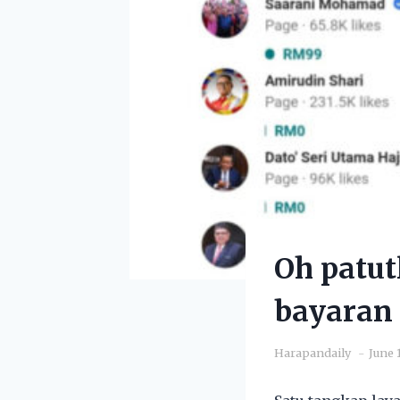
Oh patut
bayaran
Harapandaily
June 