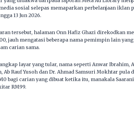
ar yang didakwa daripada laporan Meta Ad Library menj
media sosial selepas memaparkan perbelanjaan iklan po
ngga 13 Jun 2026.
aran tersebut, halaman Onn Hafiz Ghazi direkodkan m
400, jauh mengatasi beberapa nama pemimpin lain yang 
lam carian sama.
angkap layar yang tular, nama seperti Anwar Ibrahim, 
, Ab Rauf Yusoh dan Dr. Ahmad Samsuri Mokhtar pula 
0 bagi carian yang dibuat ketika itu, manakala Saara
itar RM99.