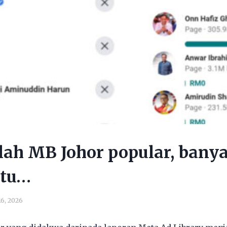
lah MB Johor popular, bany
 tu…
16, 2026