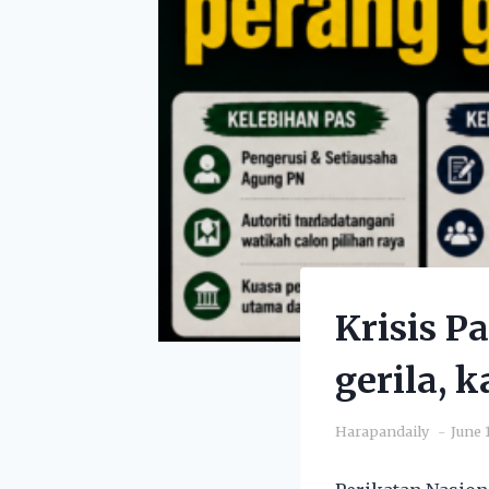
Krisis P
gerila, 
Harapandaily
June 