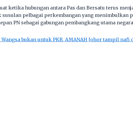
buat ketika hubungan antara Pas dan Bersatu terus menj
ik susulan pelbagai perkembangan yang menimbulkan p
epan PN sebagai gabungan pembangkang utama negara
i Wangsa bukan untuk PKR, AMANAH Johor tampil nafi