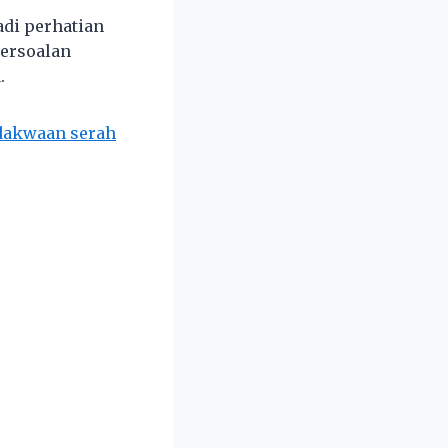
adi perhatian
ersoalan
.
 dakwaan serah