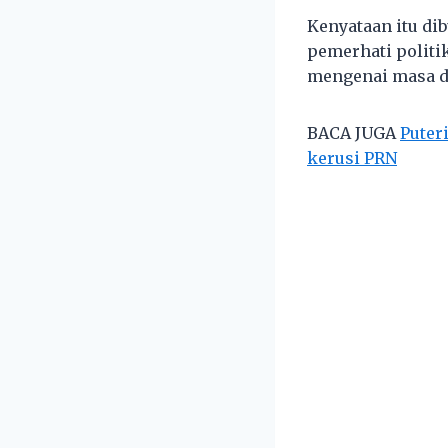
Kenyataan itu di
pemerhati polit
mengenai masa d
BACA JUGA
Puter
kerusi PRN