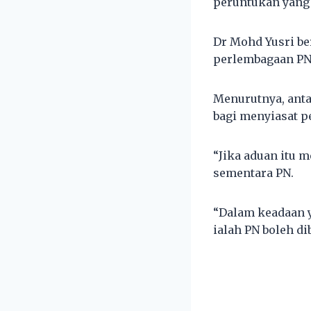
peruntukan yang 
Dr Mohd Yusri be
perlembagaan PN 
Menurutnya, ant
bagi menyiasat p
“Jika aduan itu 
sementara PN.
“Dalam keadaan y
ialah PN boleh di