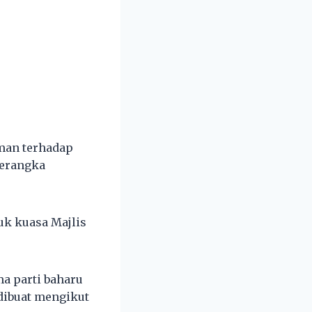
man terhadap
merangka
k kuasa Majlis
a parti baharu
dibuat mengikut