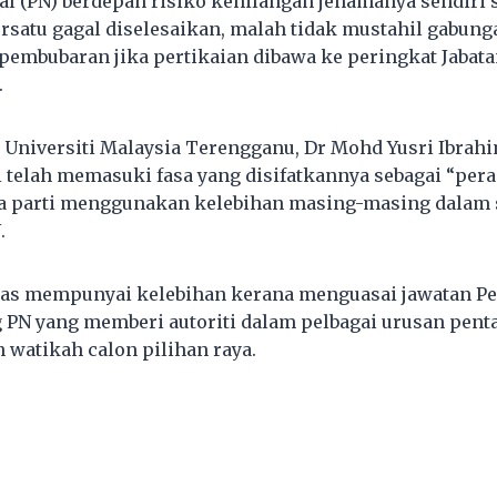
al (PN) berdepan risiko kehilangan jenamanya sendiri 
rsatu gagal diselesaikan, malah tidak mustahil gabunga
pembubaran jika pertikaian dibawa ke peringkat Jabat
.
Universiti Malaysia Terengganu, Dr Mohd Yusri Ibrahim
 telah memasuki fasa yang disifatkannya sebagai “peran
ua parti menggunakan kelebihan masing-masing dalam 
.
Pas mempunyai kelebihan kerana menguasai jawatan P
 PN yang memberi autoriti dalam pelbagai urusan pent
watikah calon pilihan raya.