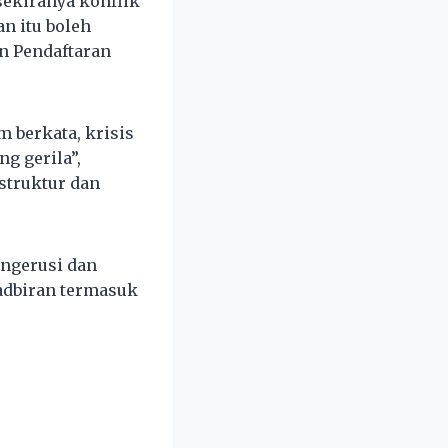
sekiranya konflik
n itu boleh
an Pendaftaran
 berkata, krisis
g gerila”,
struktur dan
engerusi dan
adbiran termasuk