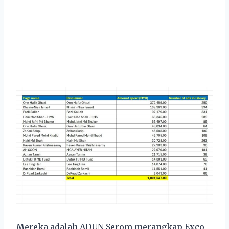
Mereka adalah ADUN Serom merangkap Exco