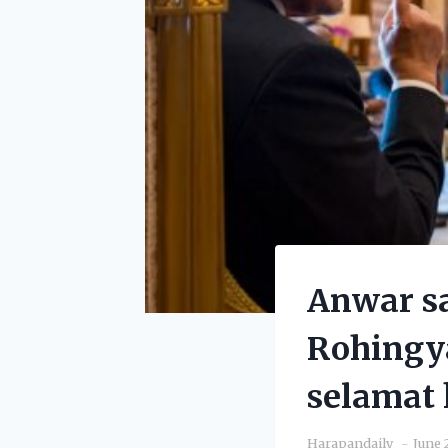
Anwar s
Rohingya
selamat
Harapandaily
June 