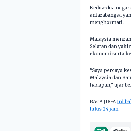
Kedua-dua negar
antarabangsa ya
menghormati.
Malaysia menzahi
Selatan dan yaki
ekonomi serta ke
“Saya percaya ke
Malaysia dan Ba
hadapan,” ujar be
BACA JUGA
Ini b
lulus 24 jam