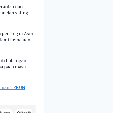
erantau dan
an dan saling
penting di Asia
 demi kemajuan
kuh hubungan
ma pada masa
njaman TEKUN