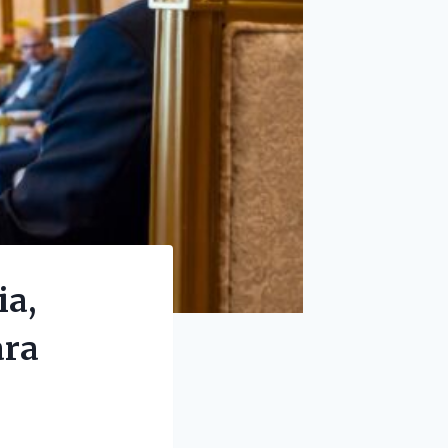
ia,
ara