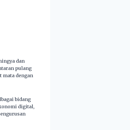
hingya dan
ntaran pulang
t mata dengan
bagai bidang
konomi digital,
 pengurusan