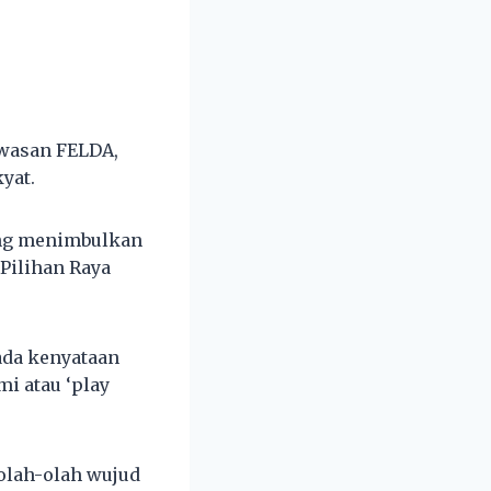
awasan FELDA,
yat.
ng menimbulkan
 Pilihan Raya
ada kenyataan
i atau ‘play
olah-olah wujud