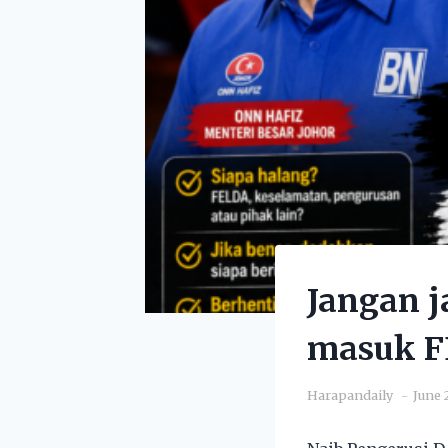
Jangan j
masuk F
Harapandaily
June 