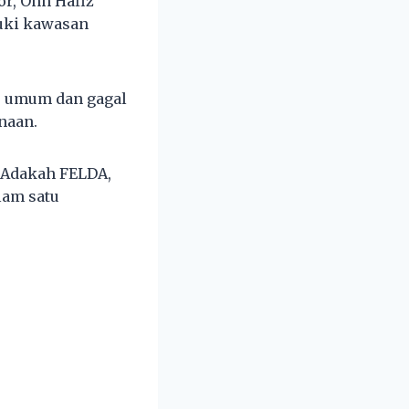
or, Onn Hafiz
uki kawasan
lu umum dan gagal
naan.
? Adakah FELDA,
lam satu