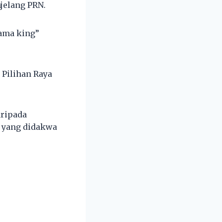
jelang PRN.
rama king”
 Pilihan Raya
aripada
 yang didakwa