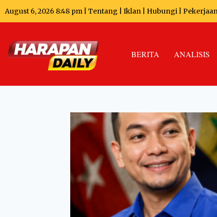
August 6, 2026 8:48 pm |
Tentang
|
Iklan
|
Hubungi
|
Pekerjaa
BERITA
ANALISIS