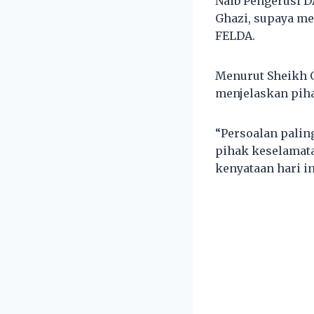
Naib Pengerusi D
Ghazi, supaya m
FELDA.
Menurut Sheikh O
menjelaskan pih
“Persoalan palin
pihak keselamata
kenyataan hari in