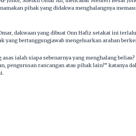
AP Johor, Sheikh Omar Ali, mencabar Menteri Besar Joh
enamakan pihak yang didakwa menghalangnya memas
mar, dakwaan yang dibuat Onn Hafiz setakat ini terla
ak yang bertanggungjawab mengeluarkan arahan berke
g asas ialah siapa sebenarnya yang menghalang beliau
n, pengurusan rancangan atau pihak lain?” katanya da
i.