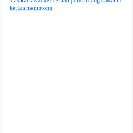
siasatan awal kenderaan polis hilang kawalan
ketika memotong