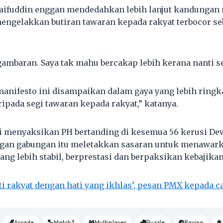
aifuddin enggan mendedahkan lebih lanjut kandungan 
engelakkan butiran tawaran kepada rakyat terbocor s
t gambaran. Saya tak mahu bercakap lebih kerana nanti 
manifesto ini disampaikan dalam gaya yang lebih ringka
pada segi tawaran kepada rakyat,” katanya.
ni menyaksikan PH bertanding di kesemua 56 kerusi D
ngan gabungan itu meletakkan sasaran untuk menawar
ang lebih stabil, berprestasi dan berpaksikan kebajikan
ti rakyat dengan hati yang ikhlas’, pesan PMX kepada c