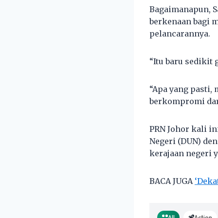
Bagaimanapun, S
berkenaan bagi m
pelancarannya.
“Itu baru sediki
“Apa yang pasti, 
berkompromi dari
PRN Johor kali i
Negeri (DUN) de
kerajaan negeri y
BACA JUGA
‘Deka