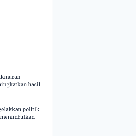
makmuran
eningkatkan hasil
gelakkan politik
ya menimbulkan