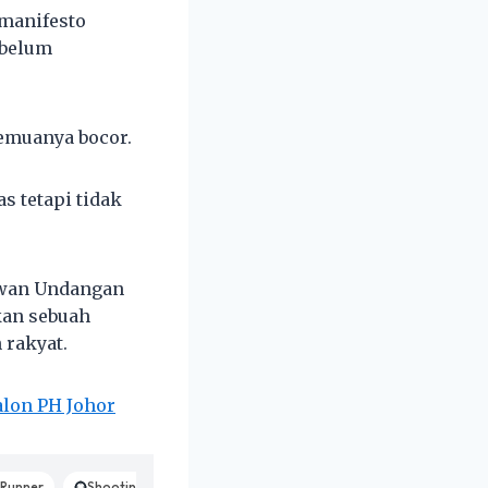
manifesto
ebelum
semuanya bocor.
s tetapi tidak
ewan Undangan
kan sebuah
 rakyat.
alon PH Johor