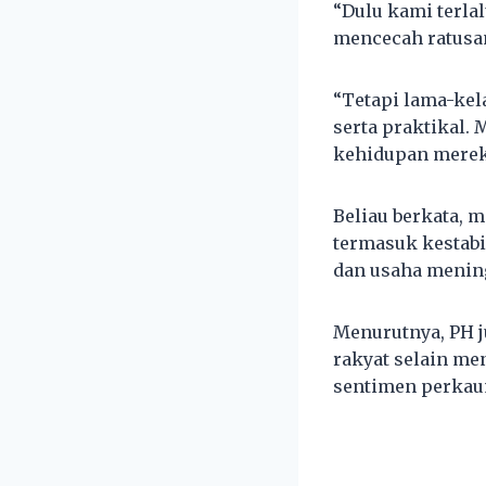
“Dulu kami terla
mencecah ratusa
“Tetapi lama-kel
serta praktikal. 
kehidupan merek
Beliau berkata, 
termasuk kestabil
dan usaha mening
Menurutnya, PH j
rakyat selain me
sentimen perkaum