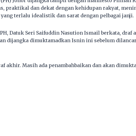
(PH) Johor dijangka tampil dengan manifesto Pilihan R
as, praktikal dan dekat dengan kehidupan rakyat, men
ang terlalu idealistik dan sarat dengan pelbagai janji.
PH, Datuk Seri Saifuddin Nasution Ismail berkata, draf 
i dan dijangka dimuktamadkan Isnin ini sebelum dilanca
 draf akhir. Masih ada penambahbaikan dan akan dimu
.