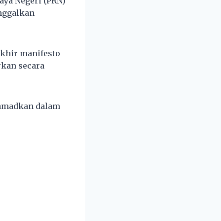
aya Negeri (PRN)
inggalkan
akhir manifesto
rkan secara
ktamadkan dalam