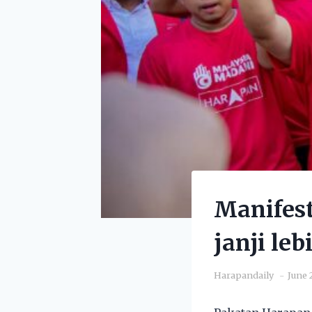
Manifest
janji leb
Harapandaily
June 