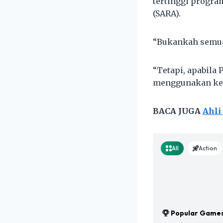
tertinggi progr
(SARA).
“Bukankah semua
“Tetapi, apabila
menggunakan kemu
BACA JUGA
Ahli