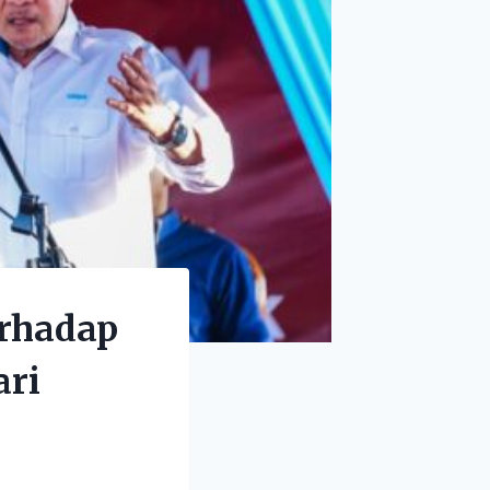
erhadap
ari