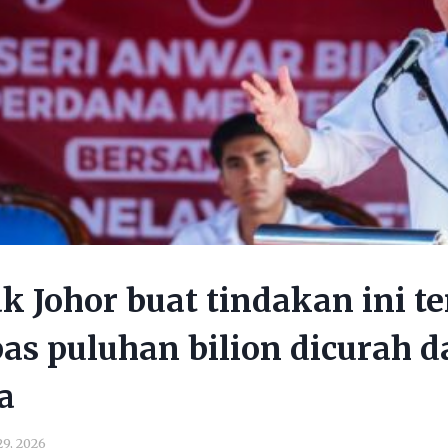
 Johor buat tindakan ini t
as puluhan bilion dicurah d
a
29, 2026