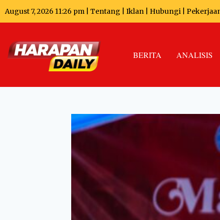
August 7, 2026 11:26 pm |
Tentang
|
Iklan
|
Hubungi
|
Pekerjaa
BERITA
ANALISIS