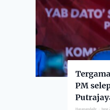
Tergamak
PM selep
Putrajay
Harapandaily
June 