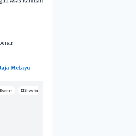
ngan Asas Rahmah
ibenar
-Raja Melayu