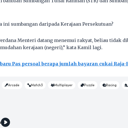
am bantuan Sumbangan Tunai Rahmah (STR) dan Sumba
 ini sumbangan daripada Kerajaan Persekutuan?
 Perdana Menteri datang menemui rakyat, beliau tidak d
dahan kerajaan (negeri),” kata Kamil lagi.
 baru Pas persoal berapa jumlah bayaran cukai Raja