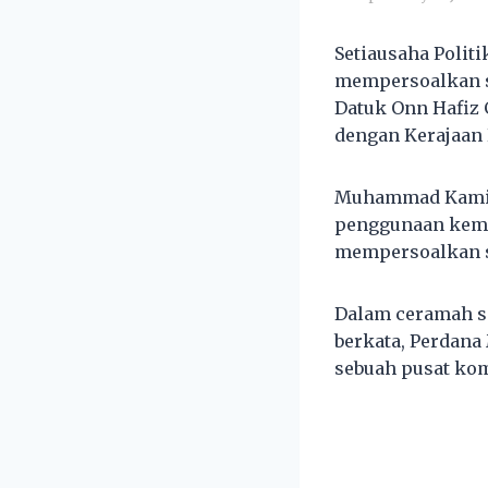
Setiausaha Poli
mempersoalkan sa
Datuk Onn Hafiz
dengan Kerajaan 
Muhammad Kamil 
penggunaan kemud
mempersoalkan sa
Dalam ceramah se
berkata, Perdana
sebuah pusat kom