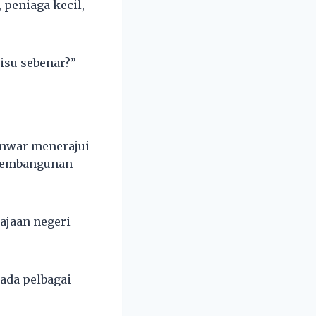
 peniaga kecil,
isu sebenar?”
Anwar menerajui
 pembangunan
rajaan negeri
ada pelbagai