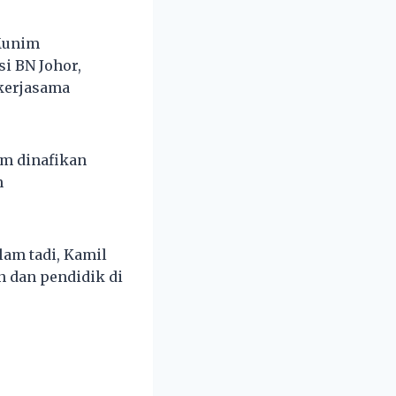
Munim
i BN Johor,
kerjasama
m dinafikan
n
am tadi, Kamil
n dan pendidik di