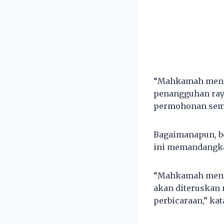
“Mahkamah menga
penangguhan ray
permohonan sema
Bagaimanapun, be
ini memandangkan
“Mahkamah mengi
akan diteruskan 
perbicaraan,” kat