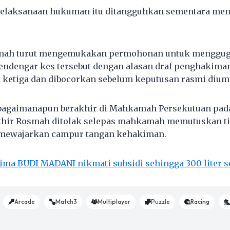
elaksanaan hukuman itu ditangguhkan sementara me
osmah turut mengemukakan permohonan untuk mengg
endengar kes tersebut dengan alasan draf penghakiman
k ketiga dan dibocorkan sebelum keputusan rasmi diu
bagaimanapun berakhir di Mahkamah Persekutuan pada
akhir Rosmah ditolak selepas mahkamah memutuskan ti
 mewajarkan campur tangan kehakiman.
ima BUDI MADANI nikmati subsidi sehingga 300 liter 