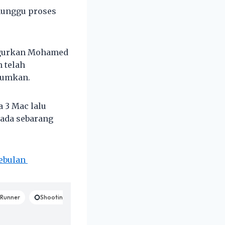
nunggu proses
ugurkan Mohamed
 telah
mumkan.
 3 Mac lalu
ada sebarang
sebulan