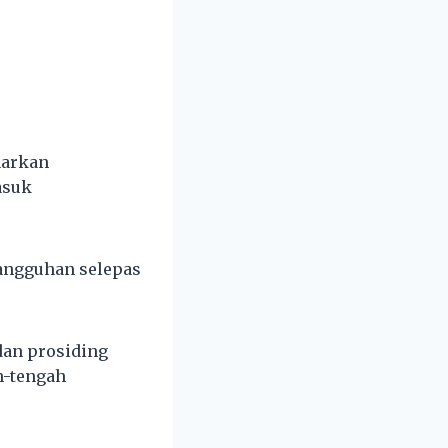
narkan
asuk
nangguhan selepas
dan prosiding
h-tengah