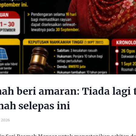
h beri amaran: Tiada lagi
ah selepas ini
, 2026