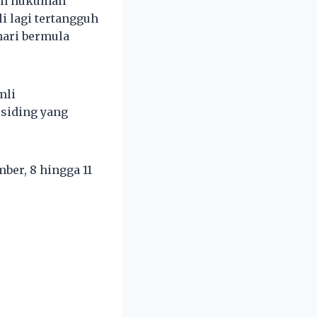
dan hukuman
li lagi tertangguh
ari bermula
mli
siding yang
ber, 8 hingga 11