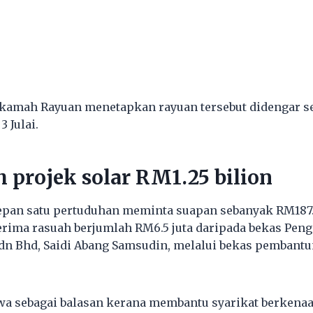
kamah Rayuan menetapkan rayuan tersebut didengar se
3 Julai.
h projek solar RM1.25 bilion
epan satu pertuduhan meminta suapan sebanyak RM187.5
rima rasuah berjumlah RM6.5 juta daripada bekas Pen
dn Bhd, Saidi Abang Samsudin, melalui bekas pembantu
kwa sebagai balasan kerana membantu syarikat berken