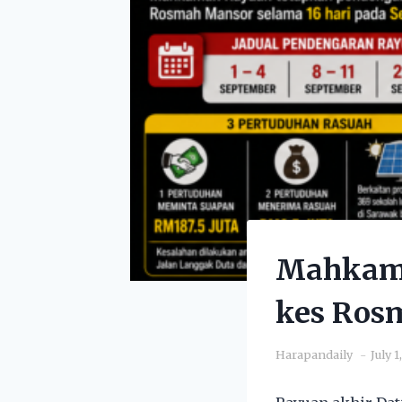
Mahkama
kes Rosm
Harapandaily
July 1