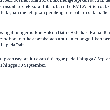
tin Seri Rosmah Mansor untuk mengetepikan sabitan 
 rasuah projek solar hibrid bernilai RM1.25 bilion seka
h Rayuan menetapkan pendengaran baharu selama 16 h
m yang dipengerusikan Hakim Datuk Azhahari Kamal Ra
rmohonan pihak pembelaan untuk menangguhkan pro
la pada Rabu.
kan rayuan itu akan didengar pada 1 hingga 4 Septem
21 hingga 30 September.