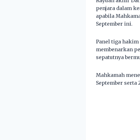
Rayuan akhir Da
penjara dalam kes
apabila Mahkama
September ini.
Panel tiga haki
membenarkan pe
sepatutnya bermu
Mahkamah menetap
September serta 