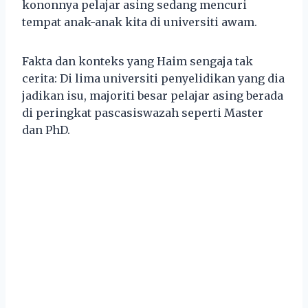
kononnya pelajar asing sedang mencuri
tempat anak-anak kita di universiti awam.
Fakta dan konteks yang Haim sengaja tak
cerita: Di lima universiti penyelidikan yang dia
jadikan isu, majoriti besar pelajar asing berada
di peringkat pascasiswazah seperti Master
dan PhD.