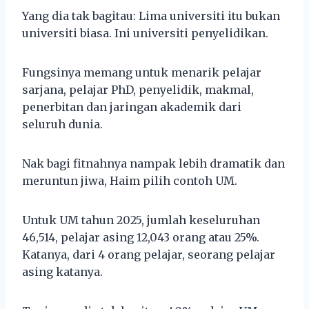
Yang dia tak bagitau: Lima universiti itu bukan
universiti biasa. Ini universiti penyelidikan.
Fungsinya memang untuk menarik pelajar
sarjana, pelajar PhD, penyelidik, makmal,
penerbitan dan jaringan akademik dari
seluruh dunia.
Nak bagi fitnahnya nampak lebih dramatik dan
meruntun jiwa, Haim pilih contoh UM.
Untuk UM tahun 2025, jumlah keseluruhan
46,514, pelajar asing 12,043 orang atau 25%.
Katanya, dari 4 orang pelajar, seorang pelajar
asing katanya.