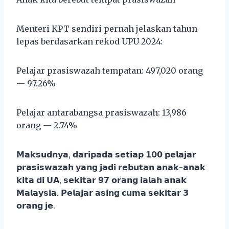
Menteri KPT sendiri pernah jelaskan tahun
lepas berdasarkan rekod UPU 2024:
Pelajar prasiswazah tempatan: 497,020 orang
— 97.26%
Pelajar antarabangsa prasiswazah: 13,986
orang — 2.74%
𝗠𝗮𝗸𝘀𝘂𝗱𝗻𝘆𝗮, 𝗱𝗮𝗿𝗶𝗽𝗮𝗱𝗮 𝘀𝗲𝘁𝗶𝗮𝗽 𝟭𝟬𝟬 𝗽𝗲𝗹𝗮𝗷𝗮𝗿
𝗽𝗿𝗮𝘀𝗶𝘀𝘄𝗮𝘇𝗮𝗵 𝘆𝗮𝗻𝗴 𝗷𝗮𝗱𝗶 𝗿𝗲𝗯𝘂𝘁𝗮𝗻 𝗮𝗻𝗮𝗸-𝗮𝗻𝗮𝗸
𝗸𝗶𝘁𝗮 𝗱𝗶 𝗨𝗔, 𝘀𝗲𝗸𝗶𝘁𝗮𝗿 𝟵𝟳 𝗼𝗿𝗮𝗻𝗴 𝗶𝗮𝗹𝗮𝗵 𝗮𝗻𝗮𝗸
𝗠𝗮𝗹𝗮𝘆𝘀𝗶𝗮. 𝗣𝗲𝗹𝗮𝗷𝗮𝗿 𝗮𝘀𝗶𝗻𝗴 𝗰𝘂𝗺𝗮 𝘀𝗲𝗸𝗶𝘁𝗮𝗿 𝟯
𝗼𝗿𝗮𝗻𝗴 𝗷𝗲.