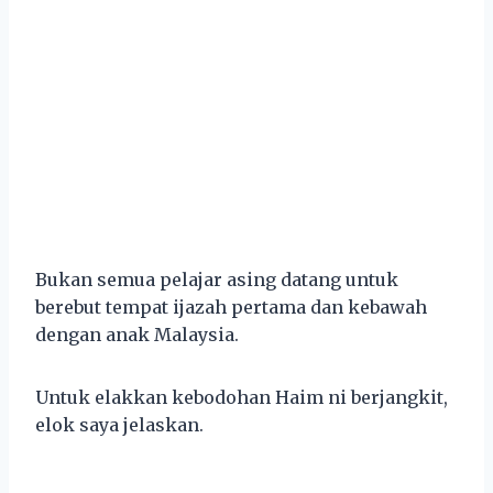
Bukan semua pelajar asing datang untuk
berebut tempat ijazah pertama dan kebawah
dengan anak Malaysia.
Untuk elakkan kebodohan Haim ni berjangkit,
elok saya jelaskan.