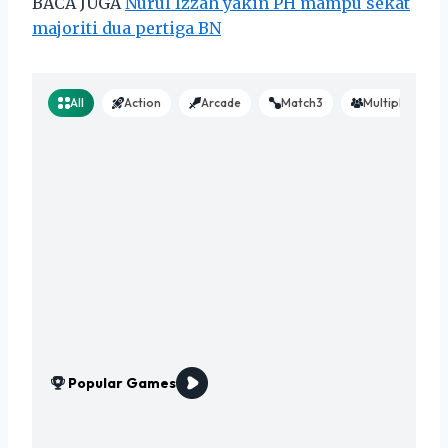
BACA JUGA
Nurul Izzah yakin PH mampu sekat
majoriti dua pertiga BN