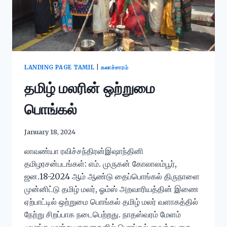
LANDING PAGE TAMIL
|
கலாச்சாரம்
தமிழ் மலரின் ஒற்றுமை
பொங்கல்
January 18, 2024
லாவண்யா ரவிச்சந்திரன்இஷாந்தினி
தமிழரசன்படங்கள்: எம். முருகன் கோலாலம்பூர்,
ஜன.18-2024 ஆம் ஆண்டு தைப்பொங்கல் திருநாளை
முன்னிட்டு தமிழ் மலர், ஓம்ஸ் அறவாரியத்தின் இணை
ஏற்பாட்டில் ஒற்றுமை பொங்கல் தமிழ் மலர் வளாகத்தில்
நேற்று சிறப்பாக நடைபெற்றது. நாதஸ்வரம் மேளம்
முழங்க மூன்று பானைகளில் பொங்கல் வைத்து தை