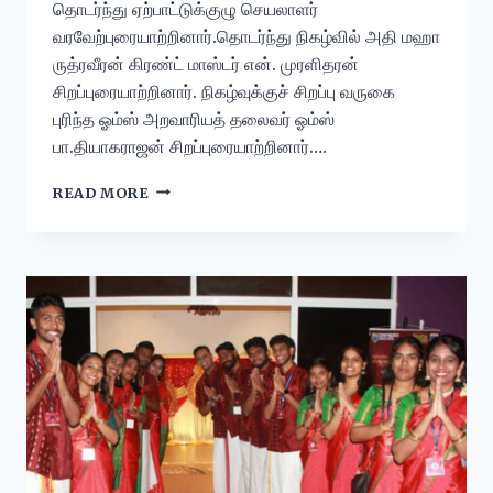
தொடர்ந்து ஏற்பாட்டுக்குழு செயலாளர்
வரவேற்புரையாற்றினார்.தொடர்ந்து நிகழ்வில் அதி மஹா
ருத்ரவீரன் கிரண்ட் மாஸ்டர் என். முரளிதரன்
சிறப்புரையாற்றினார். நிகழ்வுக்குச் சிறப்பு வருகை
புரிந்த ஓம்ஸ் அறவாரியத் தலைவர் ஓம்ஸ்
பா.தியாகராஜன் சிறப்புரையாற்றினார்….
READ MORE