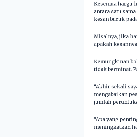
Kesemua harga-har
antara satu sama
kesan buruk pad
Misalnya, jika ha
apakah kesannya 
Kemungkinan bole
tidak berminat. P
“Akhir sekali sa
mengabaikan pesa
jumlah peruntuka
“Apa yang penti
meningkatkan has