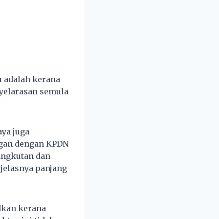
 adalah kerana
yelarasan semula
ya juga
gan dengan KPDN
angkutan dan
 jelasnya panjang
dkan kerana