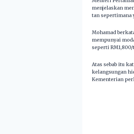
Menteri Pertani
menjelaskan meng
tan sepertimana 
Mohamad berkata,
mempunyai modal
seperti RM1,800/
Atas sebab itu k
kelangsungan hid
Kementerian per