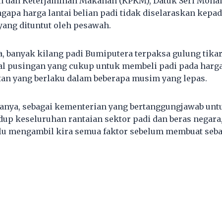
an dan Keterjaminan Makanan (KPKM), Datuk Seri Moha
apa harga lantai belian padi tidak diselaraskan kepa
yang dituntut oleh pesawah.
 banyak kilang padi Bumiputera terpaksa gulung tikar
 pusingan yang cukup untuk membeli padi pada harga
tan yang berlaku dalam beberapa musim yang lepas.
atanya, sebagai kementerian yang bertanggungjawab un
up keseluruhan rantaian sektor padi dan beras negara
lu mengambil kira semua faktor sebelum membuat seba