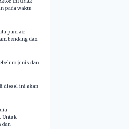
ktor ini tidak
n pada waktu
ala pam air
lam bendang dan
sebelum jenis dan
 diesel ini akan
dia
. Untuk
n dan