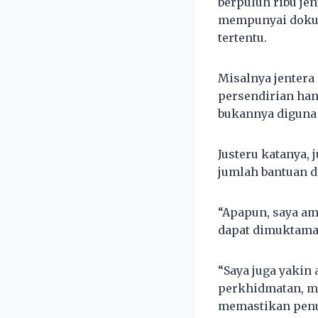
berpuluh ribu je
mempunyai dokum
tertentu.
Misalnya jentera
persendirian ha
bukannya diguna
Justeru katanya,
jumlah bantuan d
“Apapun, saya am
dapat dimuktama
“Saya juga yakin 
perkhidmatan, ma
memastikan penu