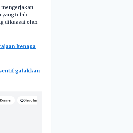
s mengerjakan
 yang telah
g dikuasai oleh
rajaan kenapa
sentif galakkan