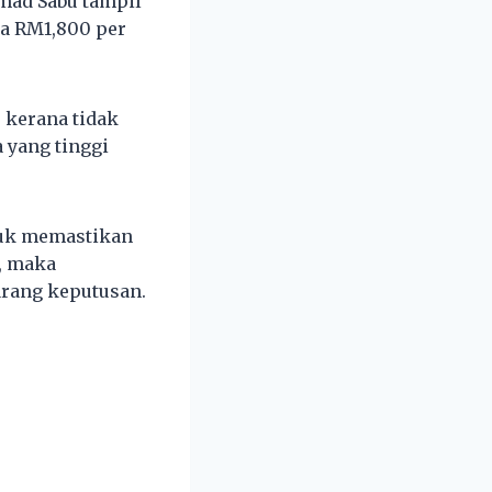
mad Sabu tampil
da RM1,800 per
 kerana tidak
 yang tinggi
tuk memastikan
, maka
rang keputusan.