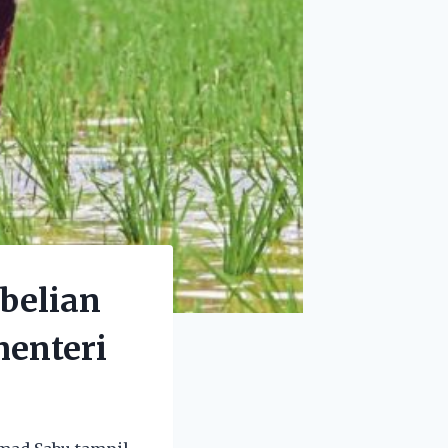
belian
menteri