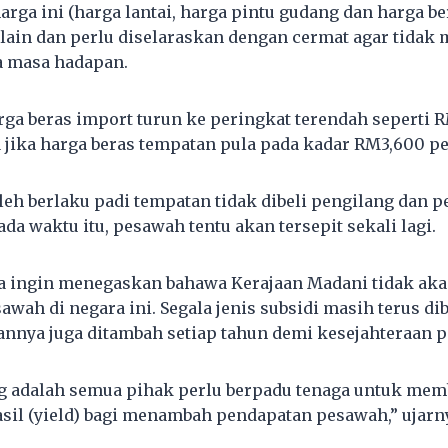
ga ini (harga lantai, harga pintu gudang dan harga ber
 lain dan perlu diselaraskan dengan cermat agar tida
a masa hadapan.
rga beras import turun ke peringkat terendah seperti R
jika harga beras tempatan pula pada kadar RM3,600 pe
h berlaku padi tempatan tidak dibeli pengilang dan 
ada waktu itu, pesawah tentu akan tersepit sekali lagi.
ya ingin menegaskan bahawa Kerajaan Madani tidak aka
wah di negara ini. Segala jenis subsidi masih terus di
nnya juga ditambah setiap tahun demi kesejahteraan 
ng adalah semua pihak perlu berpadu tenaga untuk me
il (yield) bagi menambah pendapatan pesawah,” ujarn